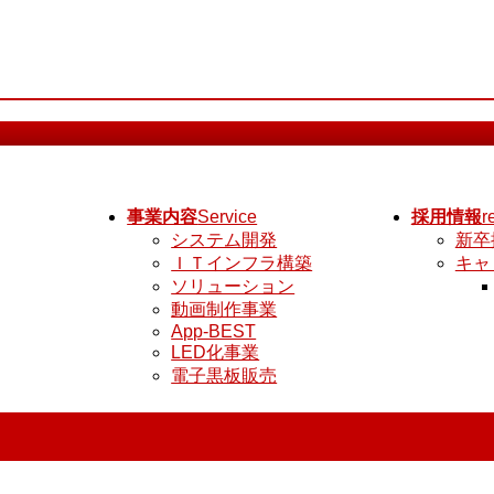
事業内容
Service
採用情報
r
システム開発
新卒
ＩＴインフラ構築
キャ
ソリューション
動画制作事業
App-BEST
LED化事業
電子黒板販売