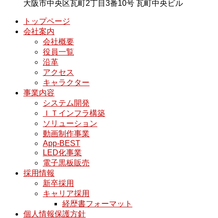
大阪市中央区瓦町2丁目3番10号 瓦町中央ビル
トップページ
会社案内
会社概要
役員一覧
沿革
アクセス
キャラクター
事業内容
システム開発
ＩＴインフラ構築
ソリューション
動画制作事業
App-BEST
LED化事業
電子黒板販売
採用情報
新卒採用
キャリア採用
経歴書フォーマット
個人情報保護方針