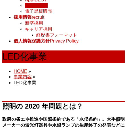
LED化事業
電子黒板販売
採用情報
recruit
新卒採用
キャリア採用
経歴書フォーマット
個人情報保護方針
Privacy Policy
LED化事業
HOME
»
事業内容
»
LED化事業
照明の 2020 年問題とは？
政府の省エネ推進や国際条約である「水俣条約」。大手照明
メーカーの蛍光灯器具や水銀ランプの生産終了の発表などに