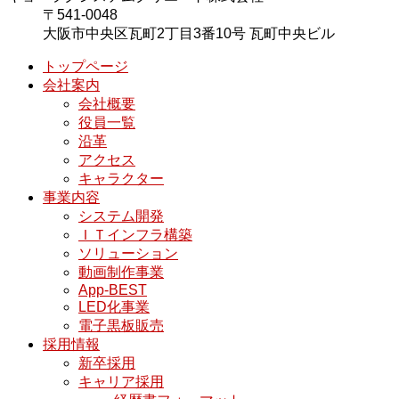
〒541-0048
大阪市中央区瓦町2丁目3番10号 瓦町中央ビル
トップページ
会社案内
会社概要
役員一覧
沿革
アクセス
キャラクター
事業内容
システム開発
ＩＴインフラ構築
ソリューション
動画制作事業
App-BEST
LED化事業
電子黒板販売
採用情報
新卒採用
キャリア採用