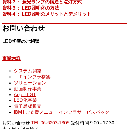
資料２： 蛍光ランプの構造と点灯方式
資料３： LED照明化の方法
資料４： LED照明のメリットとデメリット
お問い合わせ
LED切替のご相談
事業内容
システム開発
ＩＴインフラ構築
ソリューション
動画制作事業
App-BEST
LED化事業
電子黒板販売
IBM i ご支援メニュー:インフラサービスパック
お問い合わせ
TEL
06-6203-1305
受付時間 9:00 - 17:30 [
土・日・祝日除く ]