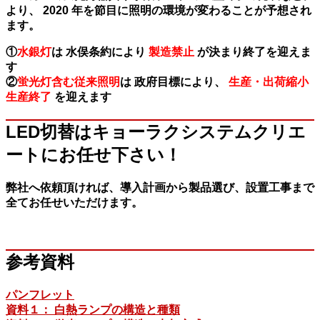
より、 2020 年を節目に照明の環境が変わることが予想され
ます。
①
水銀灯
は 水俣条約により
製造禁止
が決まり終了を迎えま
す
②
蛍光灯含む従来照明
は 政府目標により、
生産・出荷縮小
生産終了
を迎えます
LED切替はキョーラクシステムクリエ
ートにお任せ下さい！
弊社へ依頼頂ければ、導入計画から製品選び、設置工事まで
全てお任せいただけます。
参考資料
パンフレット
資料１： 白熱ランプの構造と種類