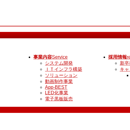
事業内容
Service
採用情報
r
システム開発
新卒
ＩＴインフラ構築
キャ
ソリューション
動画制作事業
App-BEST
LED化事業
電子黒板販売